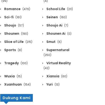
(99)
(4)
Romance
School Life
(476)
(211)
Sci-fi
Seinen
(161)
(160)
Shoujo
Shoujo Ai
(57)
(7)
Shounen
Shounen Ai
(190)
(0)
Slice of Life
Smut
(215)
(6)
Sports
Supernatural
(8)
(250)
Tragedy
Virtual Reality
(100)
(42)
Wuxia
Xianxia
(15)
(60)
Xuanhuan
Yuri
(154)
(13)
Dukung Kami