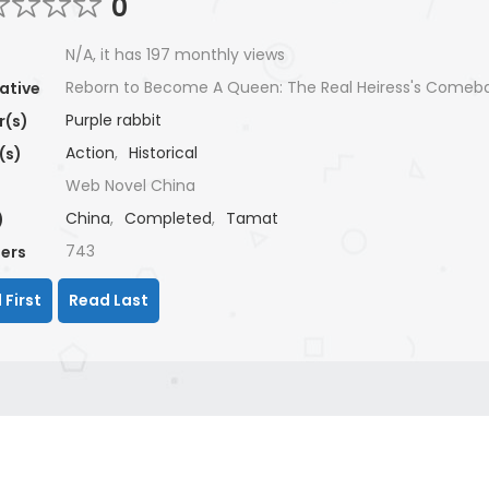
0
N/A, it has 197 monthly views
Reborn to Become A Queen: The Real Heiress's Comeb
ative
Purple rabbit
r(s)
Action
,
Historical
(s)
Web Novel China
China
,
Completed
,
Tamat
)
743
ers
 First
Read Last