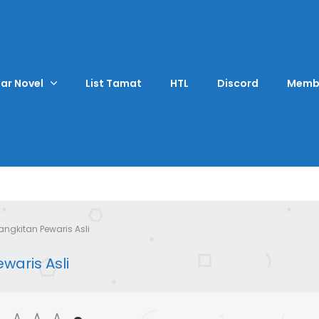
ar Novel
List Tamat
HTL
Discord
Memb
angkitan Pewaris Asli
waris Asli