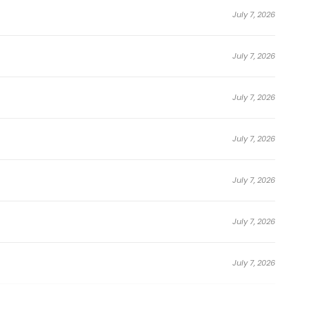
July 7, 2026
 bejat dan kejam, tetapi Zhan Lan tahu identitas dan
sti!
July 7, 2026
bungkan kekuatan sebagai balas dendam; dia
ka; dia membunuh, dia menghancurkan hati.
July 7, 2026
dangnya seperti serigala yang sedang mengincar
July 7, 2026
berbisik dengan suara serak: “Lan’er, saya akan
 dan Anda membantu suami Anda memadamkan api…”
July 7, 2026
July 7, 2026
July 7, 2026
July 7, 2026