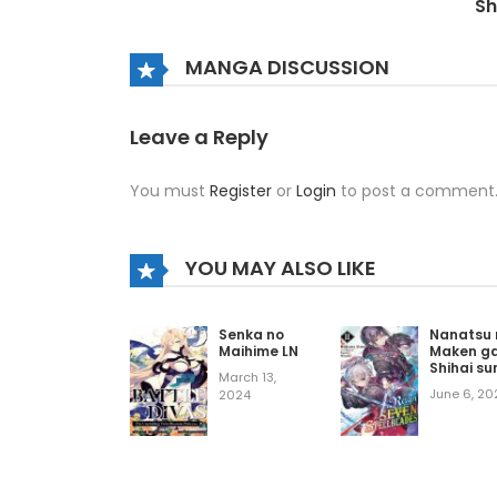
S
Chapter 733
MANGA DISCUSSION
Chapter 732
Leave a Reply
You must
Register
or
Login
to post a comment
Chapter 731
Chapter 730
YOU MAY ALSO LIKE
Chapter 729
Senka no
Nanatsu 
Maihime LN
Maken g
Shihai su
March 13,
LN
Chapter 728
June 6, 20
2024
Chapter 727