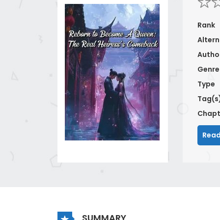
Rank
Altern
Autho
Genre
Type
Tag(s
Chapt
Read
SUMMARY