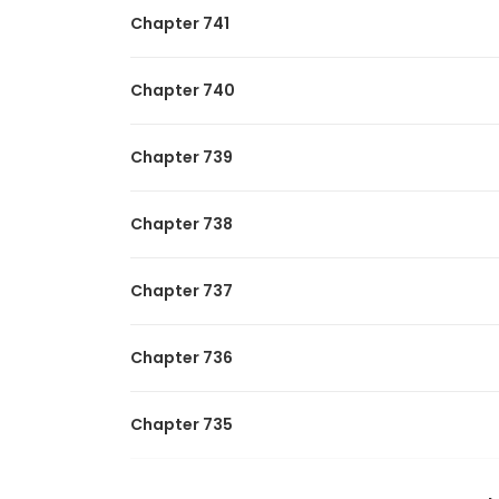
dan strategi untuk menggulingkan rezim tiran.
Chapter 741
Dunia tahu menteri pengkhianat Mu Yan sebagai
kekuatan aslinya yang dapat membalikkan dina
Chapter 740
Mereka memalsukan pernikahan untuk mengga
menghukum orang jahat, dia menghabisi mere
Chapter 739
Tapi mengapa Bupati bejat itu semakin meman
mangsanya?
Chapter 738
Sampai Mu Yan menekannya di tempat tidur dan 
membantu Anda menjatuhkan kaisar anjing,
Chapter 737
Chapter 736
Chapter 735
Chapter 734