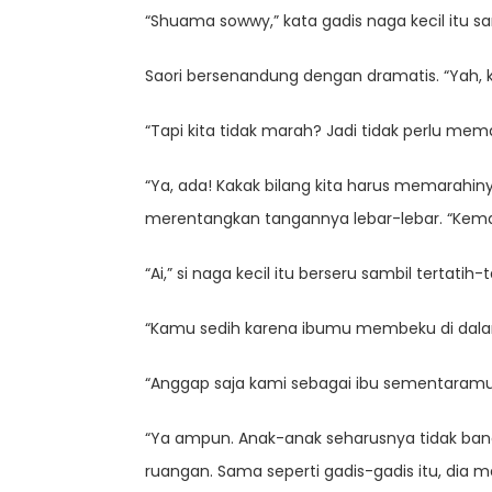
“Shuama sowwy,” kata gadis naga kecil itu 
Saori bersenandung dengan dramatis. “Yah, 
“Tapi kita tidak marah? Jadi tidak perlu me
“Ya, ada! Kakak bilang kita harus memarahin
merentangkan tangannya lebar-lebar. “Kema
“Ai,” si naga kecil itu berseru sambil terta
“Kamu sedih karena ibumu membeku di dalam e
“Anggap saja kami sebagai ibu sementaramu un
“Ya ampun. Anak-anak seharusnya tidak bangu
ruangan. Sama seperti gadis-gadis itu, di