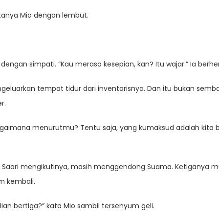
anya Mio dengan lembut.
dengan simpati. “Kau merasa kesepian, kan? Itu wajar.” Ia berhent
engeluarkan tempat tidur dari inventarisnya. Dan itu bukan semb
r.
li. Bagaimana menurutmu? Tentu saja, yang kumaksud adalah ki
an Saori mengikutinya, masih menggendong Suama. Ketiganya m
 kembali.
an bertiga?” kata Mio sambil tersenyum geli.