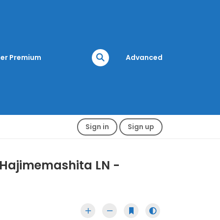
er Premium
Advanced
Sign in
Sign up
 Hajimemashita LN -