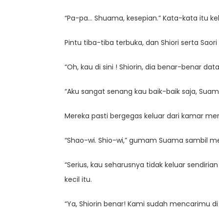
“Pa-pa… Shuama, kesepian.” Kata-kata itu kel
Pintu tiba-tiba terbuka, dan Shiori serta Sa
“Oh, kau di sini ! Shiorin, dia benar-benar data
“Aku sangat senang kau baik-baik saja, Suam
Mereka pasti bergegas keluar dari kamar m
“Shao-wi. Shio-wi,” gumam Suama sambil me
“Serius, kau seharusnya tidak keluar sendiri
kecil itu.
“Ya, Shiorin benar! Kami sudah mencarimu d