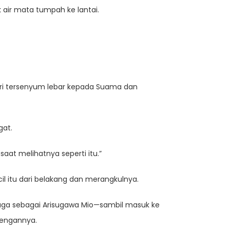
air mata tumpah ke lantai.
aori tersenyum lebar kepada Suama dan
gat.
aat melihatnya seperti itu.”
il itu dari belakang dan merangkulnya.
 juga sebagai Arisugawa Mio—sambil masuk ke
lengannya.