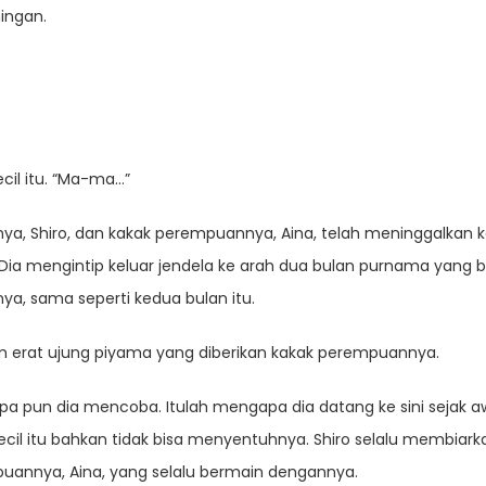
ingan.
il itu. “Ma-ma…”
ya, Shiro, dan kakak perempuannya, Aina, telah meninggalkan k
 Dia mengintip keluar jendela ke arah dua bulan purnama yang b
a, sama seperti kedua bulan itu.
erat ujung piyama yang diberikan kakak perempuannya.
s apa pun dia mencoba. Itulah mengapa dia datang ke sini sejak aw
kecil itu bahkan tidak bisa menyentuhnya. Shiro selalu membiar
mpuannya, Aina, yang selalu bermain dengannya.