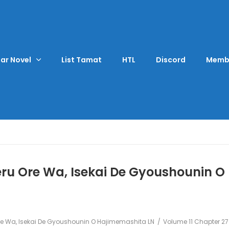
ar Novel
List Tamat
HTL
Discord
Memb
eru Ore Wa, Isekai De Gyoushounin O
Ore Wa, Isekai De Gyoushounin O Hajimemashita LN
Volume 11 Chapter 27