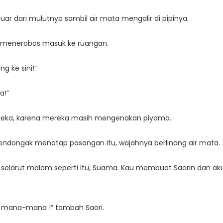
uar dari mulutnya sambil air mata mengalir di pipinya.
ori menerobos masuk ke ruangan.
ng ke sini!”
a!”
ereka, karena mereka masih mengenakan piyama.
ndongak menatap pasangan itu, wajahnya berlinang air mata.
an selarut malam seperti itu, Suama. Kau membuat Saorin dan aku
i mana-mana !” tambah Saori.