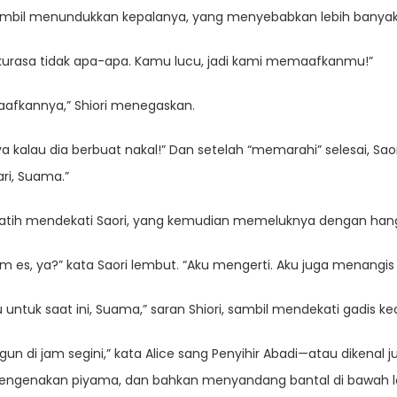
sambil menundukkan kepalanya, yang menyebabkan lebih banyak 
kurasa tidak apa-apa. Kamu lucu, jadi kami memaafkanmu!”
maafkannya,” Shiori menegaskan.
ya kalau dia berbuat nakal!” Dan setelah “memarahi” selesai, S
ri, Suama.”
tih-tatih mendekati Saori, yang kemudian memeluknya dengan han
s, ya?” kata Saori lembut. “Aku mengerti. Aku juga menangis s
tuk saat ini, Suama,” saran Shiori, sambil mendekati gadis kec
n di jam segini,” kata Alice sang Penyihir Abadi—atau dikenal
a mengenakan piyama, dan bahkan menyandang bantal di bawah 