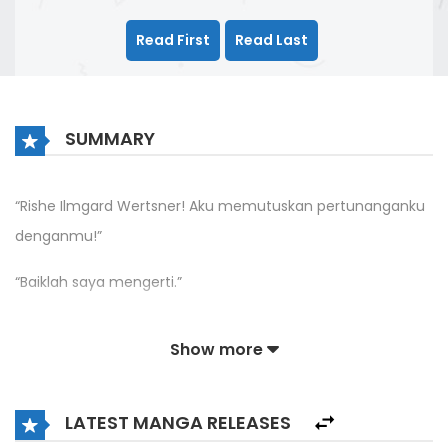
Read First
Read Last
SUMMARY
“Rishe Ilmgard Wertsner! Aku memutuskan pertunanganku
denganmu!”
“Baiklah saya mengerti.”
“Hah.”
Show more
Putri Duke, Rishe meninggalkan pesta malam itu tanpa
penundaan.
LATEST MANGA RELEASES