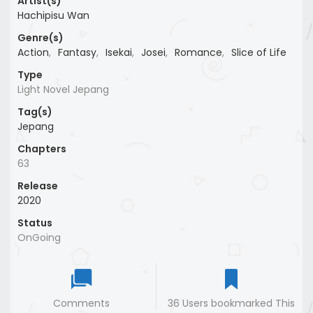
Artist(s)
Hachipisu Wan
Genre(s)
Action
,
Fantasy
,
Isekai
,
Josei
,
Romance
,
Slice of Life
Type
Light Novel Jepang
Tag(s)
Jepang
Chapters
63
Release
2020
Status
OnGoing
Comments
36 Users bookmarked This