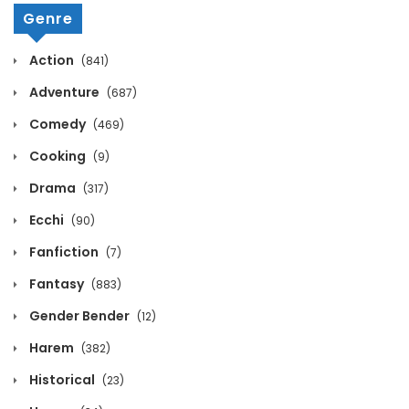
May 16, 2024
Genre
Volume 5 Chapter 7
Action
(841)
May 16, 2024
Adventure
(687)
Comedy
(469)
Volume 5 Chapter 6
Cooking
(9)
May 16, 2024
Drama
(317)
Volume 5 Chapter 5
Ecchi
(90)
May 16, 2024
Fanfiction
(7)
Volume 5 Chapter 4
Fantasy
(883)
May 16, 2024
Gender Bender
(12)
Harem
(382)
Volume 5 Chapter 3
Historical
(23)
May 16, 2024