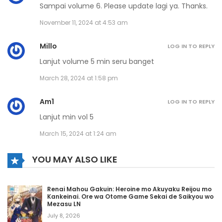
September 5, 2024
Sampai volume 6. Please update lagi ya. Thanks.
November 11, 2024 at 4:53 am
Volume 6 Chapter 7
September 5, 2024
Millo
LOG IN TO REPLY
Lanjut volume 5 min seru banget
Volume 6 Chapter 6
March 28, 2024 at 1:58 pm
September 5, 2024
Am1
LOG IN TO REPLY
Volume 6 Chapter 5
Lanjut min vol 5
September 5, 2024
March 15, 2024 at 1:24 am
Volume 6 Chapter 4
YOU MAY ALSO LIKE
September 5, 2024
Volume 6 Chapter 3
Renai Mahou Gakuin: Heroine mo Akuyaku Reijou mo
Kankeinai. Ore wa Otome Game Sekai de Saikyou wo
Mezasu LN
September 5, 2024
July 8, 2026