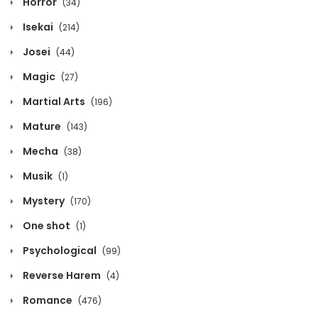
Horror
(34)
Volume 5 Chapter 2
Isekai
(214)
May 16, 2024
Josei
(44)
Volume 5 Chapter 1
Magic
(27)
May 16, 2024
Martial Arts
(196)
Mature
(143)
Volume 4 Chapter 9
Mecha
(38)
January 27, 2024
Musik
(1)
Volume 4 Chapter 8
Mystery
(170)
January 27, 2024
One shot
(1)
Volume 4 Chapter 7
Psychological
(99)
January 27, 2024
Reverse Harem
(4)
Romance
(476)
Volume 4 Chapter 6