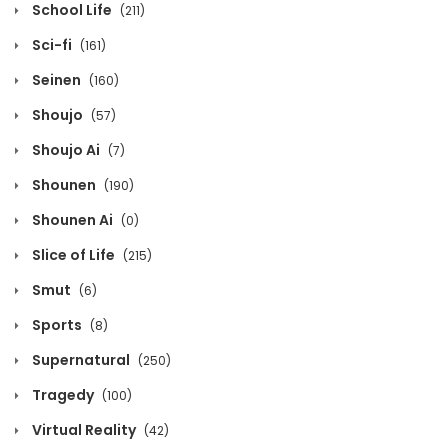
School Life
(211)
January 27, 2024
Sci-fi
(161)
Volume 4 Chapter 5
Seinen
(160)
January 27, 2024
Shoujo
(57)
Volume 4 Chapter 4
Shoujo Ai
(7)
January 27, 2024
Shounen
(190)
Shounen Ai
(0)
Volume 4 Chapter 3
Slice of Life
(215)
January 27, 2024
Smut
(6)
Volume 4 Chapter 2
Sports
(8)
January 27, 2024
Supernatural
(250)
Volume 4 Chapter 1
Tragedy
(100)
January 27, 2024
Virtual Reality
(42)