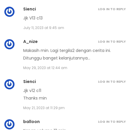
Volume 15 Chapter 6
Sienci
LOG IN TO REPLY
September 24, 2024
Jjk V13 c13
Volume 15 Chapter 5
July 11, 2023 at 9:45 am
September 24, 2024
A_nize
LOG IN TO REPLY
Volume 15 Chapter 4
Makasih min. Lagi tergila2 dengan cerita ini.
Ditunggu banget kelanjutannya…
September 24, 2024
May 29, 2023 at 12:44 am
Volume 15 Chapter 3
Sienci
LOG IN TO REPLY
September 24, 2024
Jjk v12 c11
Volume 15 Chapter 2
Thanks min
September 24, 2024
May 21, 2023 at 11:29 pm
Volume 15 Chapter 1
balloon
LOG IN TO REPLY