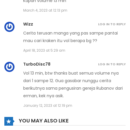
Kapan volume 13 min
September 24, 2024
March 4, 2023 at 12:13 pm
Volume 14 Chapter 13
Wizz
LOG IN TO REPLY
October 18, 2023
Cerita terusan manga yang pas sampe pantai
Volume 14 Chapter 12
mau cari kraken itu vol berapa bg ??
October 18, 2023
April 18, 2023 at 5:29 am
Volume 14 Chapter 11
TurboDisc78
LOG IN TO REPLY
October 18, 2023
Vol 13 min, btw thanks buat semua volume nya
dari 1 sampe 12. Gua gasabar nunggu cerita
Volume 14 Chapter 10
berikutnya sama pengusiran gereja Rubanov dari
erman, kek nya asik.
October 18, 2023
January 12, 2023 at 12:19 pm
Volume 14 Chapter 9
YOU MAY ALSO LIKE
October 18, 2023