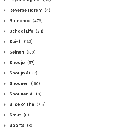
July 2, 2023
Reverse Harem
(4)
Volume 13 Chapter 4
Romance
(476)
July 2, 2023
School Life
(211)
Sci-fi
(163)
Volume 13 Chapter 3
Seinen
(160)
July 2, 2023
Shoujo
(57)
Volume 13 Chapter 2
Shoujo Ai
(7)
July 2, 2023
Shounen
(190)
Volume 13 Chapter 1
Shounen Ai
(0)
July 2, 2023
Slice of Life
(215)
Smut
(6)
Volume 12 Chapter 11
Sports
(8)
December 29, 2022