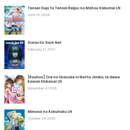
Volume 14 Chapter 8
Tensei Oujo to Tensai Reijou no Mahou Kakumei LN
October 18, 2023
June 10, 2026
Volume 14 Chapter 7
October 18, 2023
Galactic Dark Net
February 21, 2021
Volume 14 Chapter 6
October 18, 2023
Volume 14 Chapter 5
[Rouhou] Ore no Iinazuke ni Natta Jimiko, Ie dewa
Kawaii Shikanai LN
October 18, 2023
November 4, 2025
Volume 14 Chapter 4
October 18, 2023
Mimosa no Kokuhaku LN
October 24, 2025
Volume 14 Chapter 3