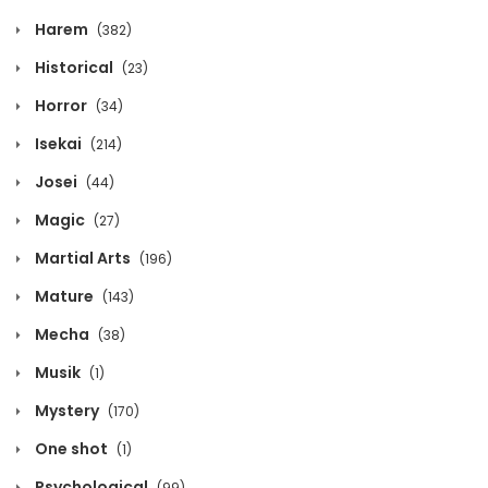
Volume 13 Chapter 10
Harem
(382)
July 2, 2023
Historical
(23)
Horror
(34)
Volume 13 Chapter 9
Isekai
(214)
July 2, 2023
Josei
(44)
Volume 13 Chapter 8
Magic
(27)
July 2, 2023
Martial Arts
(196)
Volume 13 Chapter 7
Mature
(143)
July 2, 2023
Mecha
(38)
Musik
(1)
Volume 13 Chapter 6
Mystery
(170)
July 2, 2023
One shot
(1)
Volume 13 Chapter 5
Psychological
(99)