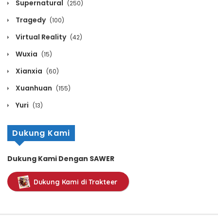
Supernatural
(250)
Volume 12 Chapter 10
Tragedy
(100)
December 29, 2022
Virtual Reality
(42)
Volume 12 Chapter 9
Wuxia
(15)
December 29, 2022
Xianxia
(60)
Xuanhuan
(155)
Volume 12 Chapter 8
Yuri
(13)
December 29, 2022
Volume 12 Chapter 7
Dukung Kami
December 29, 2022
Dukung Kami Dengan SAWER
Volume 12 Chapter 6
Dukung Kami di Trakteer
December 29, 2022
Volume 12 Chapter 5