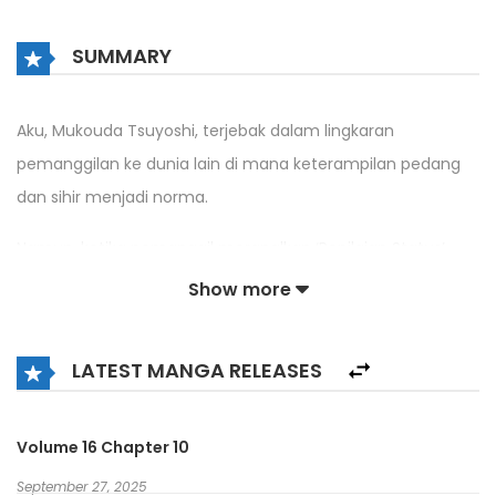
SUMMARY
Aku, Mukouda Tsuyoshi, terjebak dalam lingkaran
pemanggilan ke dunia lain di mana keterampilan pedang
dan sihir menjadi norma.
Namun, ketika pemanggil merapalkan ‘Penilaian Status’
pada kami, tiga orang lain yang dipanggil bersamaku
Show more
memiliki [Pahlawan dari Dunia Lain] di kotak pendudukan,
sedangkan aku adalah [Pria Acak yang Tertangkap dalam
LATEST MANGA RELEASES
Mantra Pemanggilan].
Adapun ‘Skill Set’ kami, ketiga Pahlawan memiliki
Volume 16 Chapter 10
keterampilan yang terdengar keterlaluan bergulir setelah
September 27, 2025