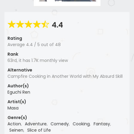
4.4
Rating
Average
4.4
/
5
out of
48
Rank
63rd, it has 1.7K monthly view
Alternative
Campfire Cooking in Another World with My Absurd Skill
Author(s)
Eguchi Ren
Artist(s)
Masa
Genre(s)
Action
,
Adventure
,
Comedy
,
Cooking
,
Fantasy
,
Seinen
,
Slice of Life