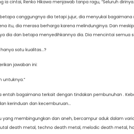
g ia cintai, Renko Hikawa menjawab tanpa ragu, “Seluruh dirinya.
etapa canggungnya dia tetapi jujur, dia menyukai bagaimana 
na itu, dia merasa berharga karena melindunginya. Dan meskip
 dia dan betapa menyedihkannya dia. Dia mencintai semua sisi
 hanya satu kualitas…?
rikan jawaban ini:
n untuknya.”
nya entah bagaimana terkait dengan tindakan pembunuhan . K
 dan kerinduan dan kecemburuan…
u yang membingungkan dan aneh, bercampur aduk dalam varias
tal death metal, techno death metal, melodic death metal, ha