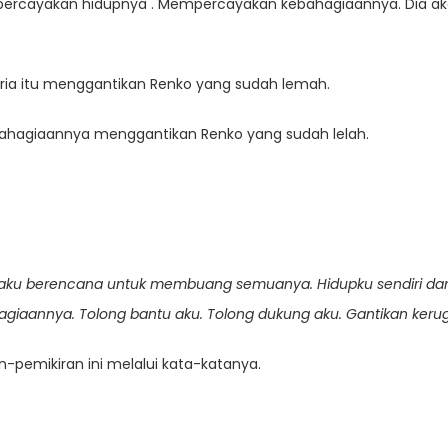
rcayakan hidupnya . Mempercayakan kebahagiaannya. Dia ak
a pria itu menggantikan Renko yang sudah lemah.
kebahagiaannya menggantikan Renko yang sudah lelah.
aku berencana untuk membuang semuanya. Hidupku sendiri dan
aannya. Tolong bantu aku. Tolong dukung aku. Gantikan kerugian
pemikiran ini melalui kata-katanya.