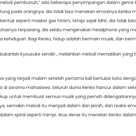
“melodi pembunuh,” ada beberapa penyimpangan dalam genre t
ntung pada orangnya, dia tidak bisa menekan emosinya ketika m
tuk seperti masker gas hitam, tetapi sejak lahir, dia tidak 
atasnya terpasang, dia selalu mengenakan headphone yang me
a kehidupan. Bagi Renko, hidup adalah bermain musik, dan be
bukanlah Kyousuke sendiri
, melainkan melodi mematikan yang ter
pa yang terjadi malam setelah pertama kali bertukar kata deng
di asrama mahasiswa. Seluruh dunia Renko hancur dalam seke
sa, cukup untuk membuat semua musik yang pernah didengarkann
 semakin melodi itu menjadi dalam dan jernih, dan reaksi em
am spiral seperti mimpi. Arus deras itu menelan Renko dala