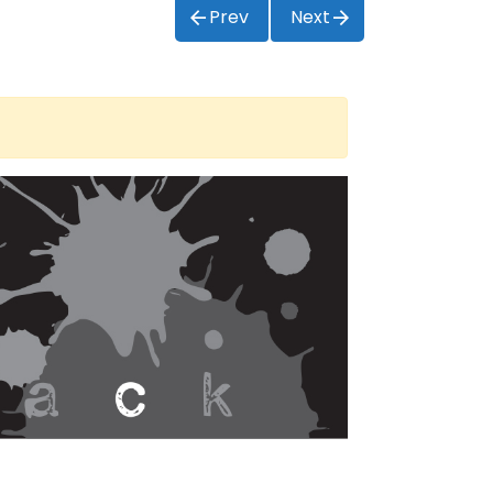
Prev
Next