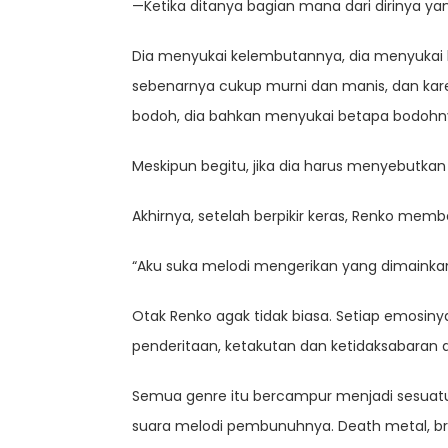
—Ketika ditanya bagian mana dari dirinya yan
Dia menyukai kelembutannya, dia menyukai b
sebenarnya cukup murni dan manis, dan kare
bodoh, dia bahkan menyukai betapa bodohnya
Meskipun begitu, jika dia harus menyebutkan
Akhirnya, setelah berpikir keras, Renko membe
“Aku suka melodi mengerikan yang dimainka
Otak Renko agak tidak biasa. Setiap emosi
penderitaan, ketakutan dan ketidaksabaran
Semua genre itu bercampur menjadi sesuat
suara melodi pembunuhnya. Death metal, bru