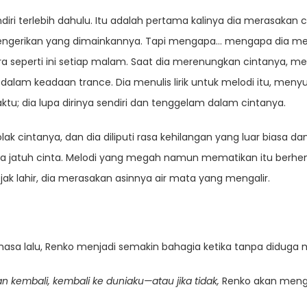
ndiri terlebih dahulu. Itu adalah pertama kalinya dia merasakan
mengerikan yang dimainkannya. Tapi mengapa… mengapa dia me
ra seperti ini setiap malam. Saat dia merenungkan cintanya, m
dalam keadaan trance. Dia menulis lirik untuk melodi itu, me
ktu; dia lupa dirinya sendiri dan tenggelam dalam cintanya.
k cintanya, dan dia diliputi rasa kehilangan yang luar biasa d
 dia jatuh cinta. Melodi yang megah namun mematikan itu berh
jak lahir, dia merasakan asinnya air mata yang mengalir.
i masa lalu, Renko menjadi semakin bahagia ketika tanpa didug
n kembali, kembali ke duniaku—atau jika tidak,
Renko akan mengir