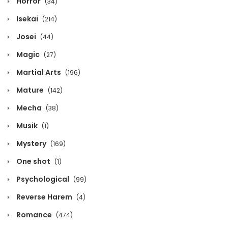
Horror
April 2, 2022
(34)
Isekai
(214)
Volume 8 Chapter 4
Josei
(44)
April 2, 2022
Magic
(27)
Volume 8 Chapter 3
Martial Arts
(196)
April 2, 2022
Mature
(142)
Volume 8 Chapter 2
Mecha
(38)
April 2, 2022
Musik
(1)
Volume 8 Chapter 1
Mystery
(169)
April 2, 2022
One shot
(1)
Volume 8 Chapter 0
Psychological
(99)
April 2, 2022
Reverse Harem
(4)
Volume 7 Chapter 5
Romance
(474)
April 1, 2022