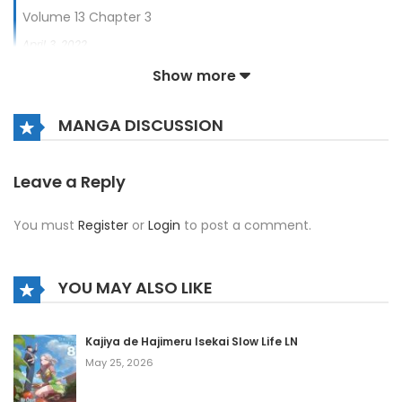
Volume 13 Chapter 3
April 3, 2022
Show more
Volume 13 Chapter 2
April 3, 2022
MANGA DISCUSSION
Volume 13 Chapter 1
April 3, 2022
Leave a Reply
Volume 13 Chapter 0
You must
Register
or
Login
to post a comment.
April 3, 2022
Volume 12 Chapter 3
YOU MAY ALSO LIKE
April 3, 2022
Volume 12 Chapter 2
Kajiya de Hajimeru Isekai Slow Life LN
May 25, 2026
April 3, 2022