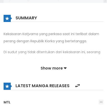
SUMMARY
Kekaisaran Katjvarna yang perkasa saat ini terlibat dalam
perang dengan Republik Kiorka yang bertetangga.
Di sudut yang tidak ditentukan dari kekaisaran ini, seorang
pemuda tertentu dengan enggan bersiap untuk mengikuti
Ujian Perwira Militer Tingkat Tinggi karena keadaan
Show more
misterius. Namanya Ikta.
Sebagai seorang pria, Ikta membenci perang, secara alami
LATEST MANGA RELEASES
malas, dan memuja bentuk wanita.
MTL
Pada saat itu, tidak ada yang bisa memprediksi bahwa