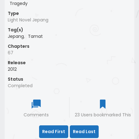
Tragedy
Type
Light Novel Jepang
Tag(s)
Jepang
,
Tamat
Chapters
67
Release
2012
Status
Completed
Comments
23 Users bookmarked This
Read First
Read Last