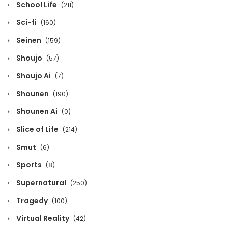
School Life
(211)
Volume 7 Chapter 4
Sci-fi
(160)
April 1, 2022
Seinen
(159)
Volume 7 Chapter 3
Shoujo
(57)
April 1, 2022
Shoujo Ai
(7)
Volume 7 Chapter 2
Shounen
(190)
April 1, 2022
Shounen Ai
(0)
Volume 7 Chapter 1
Slice of Life
(214)
April 1, 2022
Smut
(6)
Volume 7 Chapter 0
Sports
(8)
April 1, 2022
Supernatural
(250)
Volume 6 Chapter 4
Tragedy
(100)
April 1, 2022
Virtual Reality
(42)