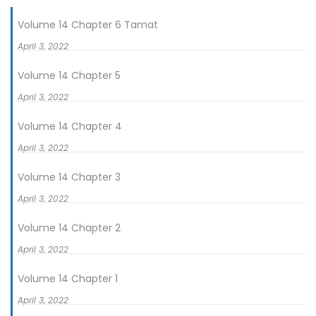
orang seperti dia akan menjadi sosok militer yang layak
Volume 14 Chapter 6 Tamat
disebut jenderal legendaris……
April 3, 2022
Ikta muda, dipersenjatai dengan bakat luar biasa sebagai
Volume 14 Chapter 5
seorang prajurit, berjuang untuk bertahan hidup di dunia
April 3, 2022
yang dirusak oleh perang. Kisah ini akan menceritakan
kehidupannya yang penuh gejolak sampai saat ini, saat tirai
Volume 14 Chapter 4
ditarik untuk kronik spektakuler perang fantastik!
April 3, 2022
Volume 14 Chapter 3
April 3, 2022
Volume 14 Chapter 2
April 3, 2022
Volume 14 Chapter 1
April 3, 2022