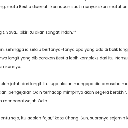
 mata Bestla dipenuhi kerinduan saat menyaksikan matahari te
. Saya… pikir itu akan sangat indah.”*
in, sehingga ia selalu bertanya-tanya apa yang ada di balik la
a langit yang dibicarakan Bestla lebih kompleks dari itu. Namu
damkannya.
telah jatuh dari langit. Itu juga alasan mengapa dia berusaha m
kian, pengejaran Odin terhadap mimpinya akan segera berakhir.
h mencapai wajah Odin.
tu saja, itu adalah fajar,” kata Chang-Sun, suaranya sejernih la