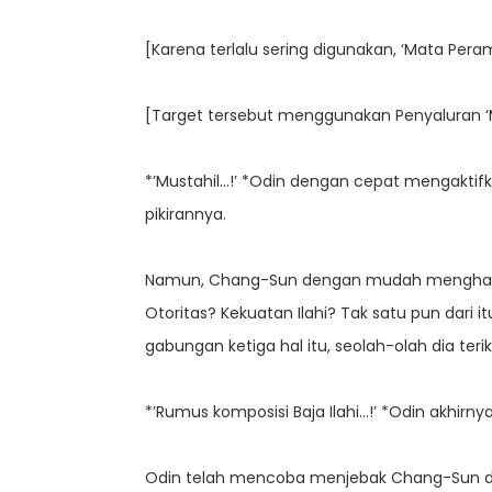
[Karena terlalu sering digunakan, ‘Mata Per
[Target tersebut menggunakan Penyaluran ‘
*’Mustahil…!’ *Odin dengan cepat mengaktif
pikirannya.
Namun, Chang-Sun dengan mudah menghancurk
Otoritas? Kekuatan Ilahi? Tak satu pun dari 
gabungan ketiga hal itu, seolah-olah dia terik
*’Rumus komposisi Baja Ilahi…!’ *Odin akhir
Odin telah mencoba menjebak Chang-Sun dal