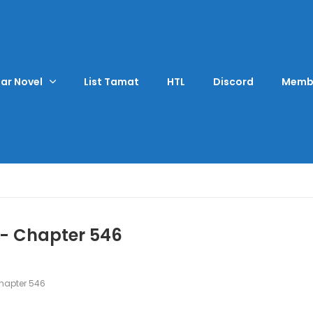
ar Novel
List Tamat
HTL
Discord
Memb
- Chapter 546
apter 546