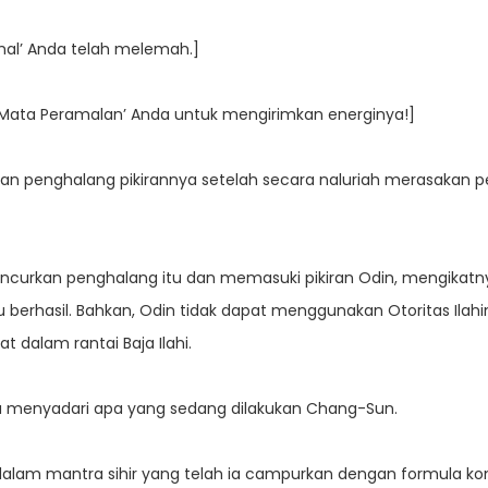
amal’ Anda telah melemah.]
Mata Peramalan’ Anda untuk mengirimkan energinya!]
kan penghalang pikirannya setelah secara naluriah merasakan
an penghalang itu dan memasuki pikiran Odin, mengikatnya de
itu berhasil. Bahkan, Odin tidak dapat menggunakan Otoritas Ilah
at dalam rantai Baja Ilahi.
nya menyadari apa yang sedang dilakukan Chang-Sun.
am mantra sihir yang telah ia campurkan dengan formula komp