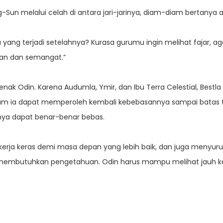
n melalui celah di antara jari-jarinya, diam-diam bertanya 
ang terjadi setelahnya? Kurasa gurumu ingin melihat fajar, agar
pan dan semangat.”
benak Odin. Karena Audumla, Ymir, dan Ibu Terra Celestial, Bestl
m ia dapat memperoleh kembali kebebasannya sampai batas ter
nya dapat benar-benar bebas.
kerja keras demi masa depan yang lebih baik, dan juga menyur
embutuhkan pengetahuan. Odin harus mampu melihat jauh ke 