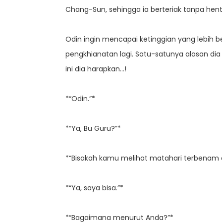
Chang-Sun, sehingga ia berteriak tanpa henti.
Odin ingin mencapai ketinggian yang lebih be
pengkhianatan lagi. Satu-satunya alasan d
ini dia harapkan…!
*“Odin.”*
*“Ya, Bu Guru?”*
*“Bisakah kamu melihat matahari terbenam 
*“Ya, saya bisa.”*
*“Bagaimana menurut Anda?”*