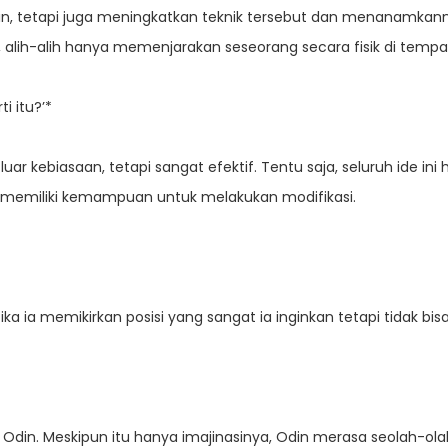
 tetapi juga meningkatkan teknik tersebut dan menanamkannya d
 alih-alih hanya memenjarakan seseorang secara fisik di tempat
i itu?’*
luar kebiasaan, tetapi sangat efektif. Tentu saja, seluruh ide 
 memiliki kemampuan untuk melakukan modifikasi.
a ia memikirkan posisi yang sangat ia inginkan tetapi tidak bis
din. Meskipun itu hanya imajinasinya, Odin merasa seolah-o