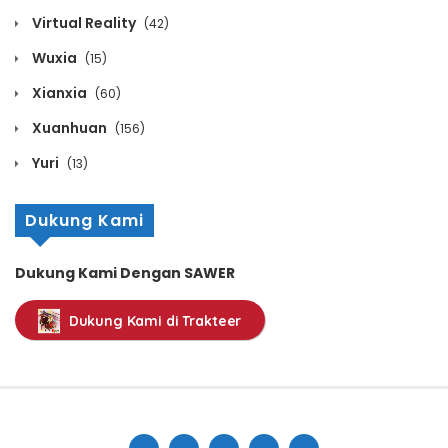
Virtual Reality
(42)
Volume 8 Chapter 12
Wuxia
(15)
November 26, 2024
Xianxia
(60)
Volume 8 Chapter 11
Xuanhuan
(156)
November 26, 2024
Yuri
(13)
Volume 8 Chapter 10
Dukung Kami
November 26, 2024
Dukung Kami Dengan SAWER
Volume 8 Chapter 9
Dukung Kami di Trakteer
November 26, 2024
Volume 8 Chapter 8
November 26, 2024