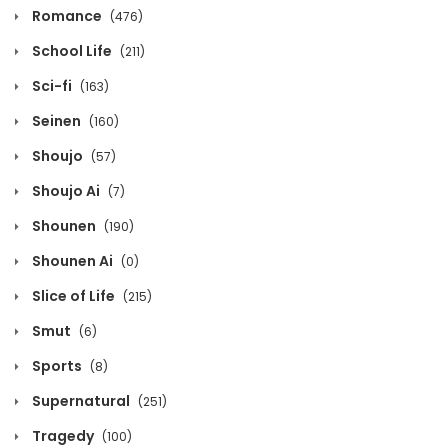
Romance
(476)
November 26, 2024
School Life
(211)
Volume 8 Chapter 17
Sci-fi
(163)
November 26, 2024
Seinen
(160)
Shoujo
(57)
Volume 8 Chapter 16
Shoujo Ai
(7)
November 26, 2024
Shounen
(190)
Volume 8 Chapter 15
Shounen Ai
(0)
November 26, 2024
Slice of Life
(215)
Volume 8 Chapter 14
Smut
(6)
November 26, 2024
Sports
(8)
Supernatural
(251)
Volume 8 Chapter 13
Tragedy
(100)
November 26, 2024