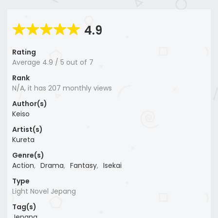
4.9
Rating
Average
4.9
/
5
out of
7
Rank
N/A, it has 207 monthly views
Author(s)
Keiso
Artist(s)
Kureta
Genre(s)
Action
,
Drama
,
Fantasy
,
Isekai
Type
Light Novel Jepang
Tag(s)
Jepang