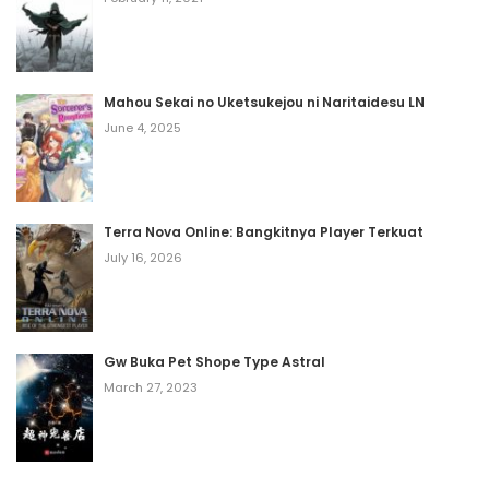
Volume 9 Chapter 13
June 17, 2025
Mahou Sekai no Uketsukejou ni Naritaidesu LN
Volume 9 Chapter 12
June 4, 2025
June 17, 2025
Volume 9 Chapter 11
Terra Nova Online: Bangkitnya Player Terkuat
June 17, 2025
July 16, 2026
Volume 9 Chapter 10
June 17, 2025
Gw Buka Pet Shope Type Astral
March 27, 2023
Volume 9 Chapter 9
June 17, 2025
Volume 9 Chapter 8