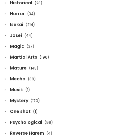
Historical
(23)
Volume 9 Chapter 2
Horror
(34)
June 17, 2025
Isekai
(214)
Josei
(44)
Volume 9 Chapter 1
Magic
(27)
June 17, 2025
Martial Arts
(196)
Volume 8 Chapter 21
Mature
(143)
November 26, 2024
Mecha
(38)
Volume 8 Chapter 20
Musik
(1)
November 26, 2024
Mystery
(170)
One shot
(1)
Volume 8 Chapter 19
Psychological
(99)
November 26, 2024
Reverse Harem
(4)
Volume 8 Chapter 18