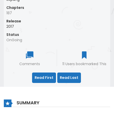
Chapters
187
Release
2017
Status
OnGoing
Comments
11 Users bookmarked This
Read First
Read Last
SUMMARY