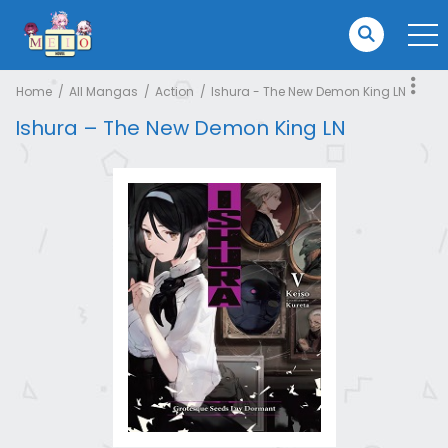
Home
All Mangas
Action
Ishura - The New Demon King LN
Ishura – The New Demon King LN