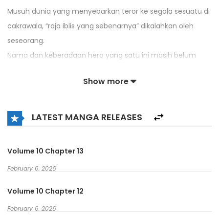
Musuh dunia yang menyebarkan teror ke segala sesuatu di
cakrawala, “raja iblis yang sebenarnya” dikalahkan oleh
seseorang.
Nama dan keberadaan hero yang satu ini masih belum
diketahui.
Show more
Sekarang setelah zaman teror telah berakhir, penting untuk
menentukan siapa orang itu.
LATEST MANGA RELEASES
Di kota terbesar di dunia――Ibukota Kuning, yang terkuat
sedang berkumpul.
Orang yang meraih kemenangan di sana akan bertekad
Volume 10 Chapter 13
untuk menjadi pahlawan.
February 6, 2026
Era baru akan segera dimulai, permainan penting untuk
Volume 10 Chapter 12
menciptakan pahlawan berhala.
February 6, 2026
Selama dua puluh lima tahun, menjadi sasaran penyiksaan