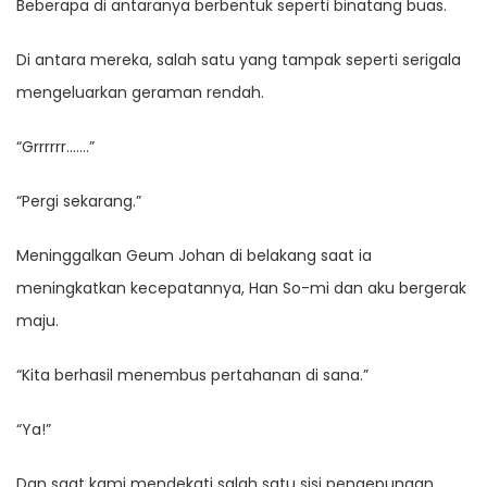
Beberapa di antaranya berbentuk seperti binatang buas.
Di antara mereka, salah satu yang tampak seperti serigala
mengeluarkan geraman rendah.
“Grrrrrr…….”
“Pergi sekarang.”
Meninggalkan Geum Johan di belakang saat ia
meningkatkan kecepatannya, Han So-mi dan aku bergerak
maju.
“Kita berhasil menembus pertahanan di sana.”
“Ya!”
Dan saat kami mendekati salah satu sisi pengepungan,