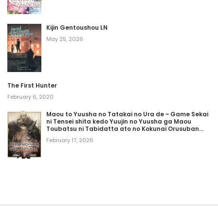
Kijin Gentoushou LN
May 25, 2026
The First Hunter
February 6, 2020
Maou to Yuusha no Tatakai no Ura de ~ Game Sekai
ni Tensei shita kedo Yuujin no Yuusha ga Maou
Toubatsu ni Tabidatta ato no Kokunai Orusuban
(Naisei to Bouei Sen) ga Ore no Oshigoto desu ~ LN
February 17, 2026