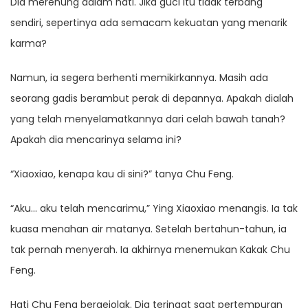
Dia merenung dalam hati. Jika guci itu tidak terbang
sendiri, sepertinya ada semacam kekuatan yang menarik
karma?
Namun, ia segera berhenti memikirkannya. Masih ada
seorang gadis berambut perak di depannya. Apakah dialah
yang telah menyelamatkannya dari celah bawah tanah?
Apakah dia mencarinya selama ini?
“Xiaoxiao, kenapa kau di sini?” tanya Chu Feng.
“Aku… aku telah mencarimu,” Ying Xiaoxiao menangis. Ia tak
kuasa menahan air matanya. Setelah bertahun-tahun, ia
tak pernah menyerah. Ia akhirnya menemukan Kakak Chu
Feng.
Hati Chu Feng bergejolak. Dia teringat saat pertempuran