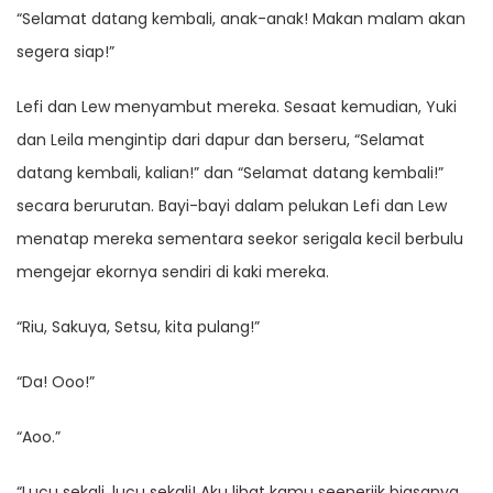
“Selamat datang kembali, anak-anak! Makan malam akan
segera siap!”
Lefi dan Lew menyambut mereka. Sesaat kemudian, Yuki
dan Leila mengintip dari dapur dan berseru, “Selamat
datang kembali, kalian!” dan “Selamat datang kembali!”
secara berurutan. Bayi-bayi dalam pelukan Lefi dan Lew
menatap mereka sementara seekor serigala kecil berbulu
mengejar ekornya sendiri di kaki mereka.
“Riu, Sakuya, Setsu, kita pulang!”
“Da! Ooo!”
“Aoo.”
“Lucu sekali, lucu sekali! Aku lihat kamu seenerjik biasanya,