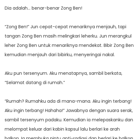
Dia adalah… benar-benar Zong Ben!
“Zong Ben!” Jun cepat-cepat menariknya menjauh, tapi
tangan Zong Ben masih melingkari leherku. Jun merangkul
leher Zong Ben untuk menariknya mendekat. Bibir Zong Ben
kemudian menjauh dari bibirku, menyeringai nakal.
Aku pun tersenyum. Aku menatapnya, sambil berkata,
“Selamat datang di rumah.”
“Rumah? Rumahku ada di mana-mana. Aku ingin terbang!
Aku ingin terbang! Hahaha!” Jawabnya dengan suara serak,
sambil tersenyum padaku. Kemudian ia melepaskanku dan
melompat keluar dari kabin kapsul lalu berlari ke arah
balkon. Ia membuka pintu anti-radiasi dan berlari ke balkon.