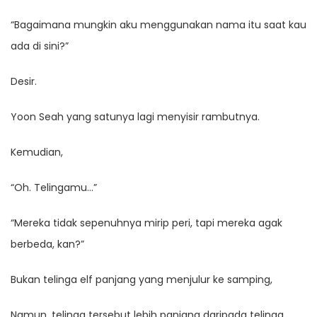
“Bagaimana mungkin aku menggunakan nama itu saat kau
ada di sini?”
Desir.
Yoon Seah yang satunya lagi menyisir rambutnya.
Kemudian,
“Oh. Telingamu…”
“Mereka tidak sepenuhnya mirip peri, tapi mereka agak
berbeda, kan?”
Bukan telinga elf panjang yang menjulur ke samping,
Namun, telinga tersebut lebih panjang daripada telinga