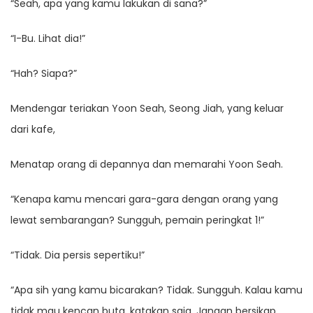
“Seah, apa yang kamu lakukan di sana?”
“I-Bu. Lihat dia!”
“Hah? Siapa?”
Mendengar teriakan Yoon Seah, Seong Jiah, yang keluar
dari kafe,
Menatap orang di depannya dan memarahi Yoon Seah.
“Kenapa kamu mencari gara-gara dengan orang yang
lewat sembarangan? Sungguh, pemain peringkat 1!”
“Tidak. Dia persis sepertiku!”
“Apa sih yang kamu bicarakan? Tidak. Sungguh. Kalau kamu
tidak mau kencan buta, katakan saja. Jangan bersikap