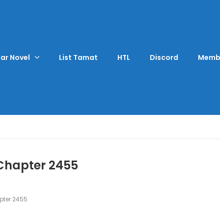
ar Novel
List Tamat
HTL
Discord
Memb
 Chapter 2455
ter 2455