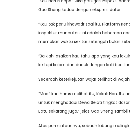
“Kau harus cepat. Jika petugas inspeksi da
Gao Sheng kedua dengan ekspresi datar.
“Kau tak perlu khawatir soal itu. Platform Ke
inspektur muncul di sini adalah beberapa ab
memakan waktu sekitar setengah bulan sebe
“Baiklah, asalkan kau tahu apa yang kau la
ke tepi kolam dan duduk dengan kaki bersil
Secercah keterkejutan wajar terlihat di wajah 
“Maaf kau harus melihat itu, Kakak Han. Itu a
untuk menghadapi Dewa Sejati tingkat dasar
Batu sekarang juga,” jelas Gao Sheng sambi
Atas permintaannya, sebuah lubang melingka