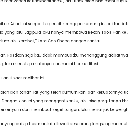
erah menyadari ketidakhadiranmu, aku tidak akan bisa menutupi
naikan Abadi ini sangat terpencil; mengapa seorang inspektur data
ad yang lalu. Lagipula, aku hanya membawa Rekan Taois Han ke Au
lum aku kembali,” kata Gao Sheng dengan santai.
kukan. Pastikan saja kau tidak membuatku menanggung akibatny
ang, lalu menutup matanya dan mulai bermeditasi.
Han Li saat melihat ini.
dalah klon tanah liat yang telah kumurnikan, dan kekuatannya tida
. Dengan klon ini yang menggantikanku, aku bisa pergi tanpa k
l tersenyum dan membuat segel tangan, lalu menunjuk ke pengh
r yang cukup besar untuk dilewati seseorang langsung muncul