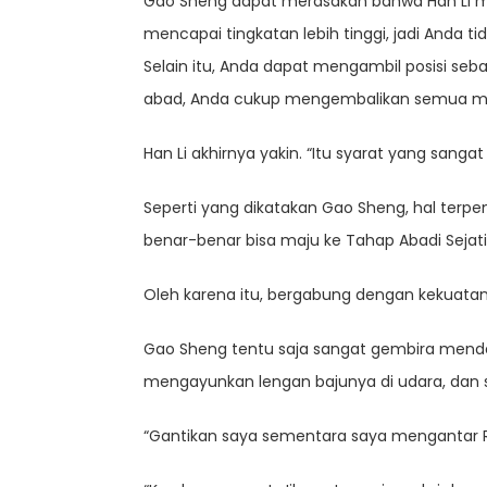
Gao Sheng dapat merasakan bahwa Han Li mas
mencapai tingkatan lebih tinggi, jadi And
Selain itu, Anda dapat mengambil posisi seb
abad, Anda cukup mengembalikan semua manf
Han Li akhirnya yakin. “Itu syarat yang sang
Seperti yang dikatakan Gao Sheng, hal terp
benar-benar bisa maju ke Tahap Abadi Sejati
Oleh karena itu, bergabung dengan kekuatan
Gao Sheng tentu saja sangat gembira menden
mengayunkan lengan bajunya di udara, dan
“Gantikan saya sementara saya mengantar Re