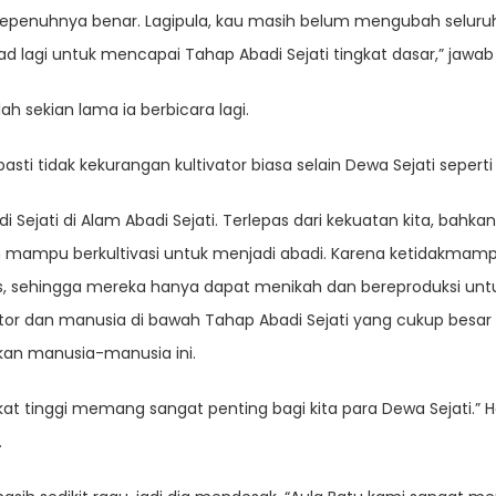
k sepenuhnya benar. Lagipula, kau masih belum mengubah seluruh
lagi untuk mencapai Tahap Abadi Sejati tingkat dasar,” jawa
ah sekian lama ia berbicara lagi.
pasti tidak kekurangan kultivator biasa selain Dewa Sejati seperti
Sejati di Alam Abadi Sejati. Terlepas dari kekuatan kita, bahkan
n mampu berkultivasi untuk menjadi abadi. Karena ketidakm
atas, sehingga mereka hanya dapat menikah dan bereproduksi un
tivator dan manusia di bawah Tahap Abadi Sejati yang cukup besar
an manusia-manusia ini.
tingkat tinggi memang sangat penting bagi kita para Dewa Sejati
.