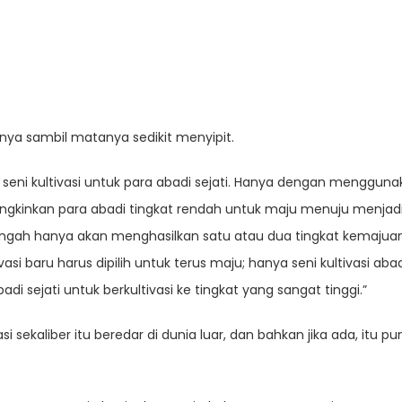
inya sambil matanya sedikit menyipit.
 seni kultivasi untuk para abadi sejati. Hanya dengan menggunaka
gkinkan para abadi tingkat rendah untuk maju menuju menjadi 
engah hanya akan menghasilkan satu atau dua tingkat kemajuan 
asi baru harus dipilih untuk terus maju; hanya seni kultivasi aba
sejati untuk berkultivasi ke tingkat yang sangat tinggi.”
i sekaliber itu beredar di dunia luar, dan bahkan jika ada, itu pu