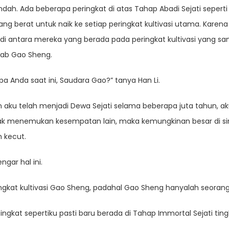
rendah. Ada beberapa peringkat di atas Tahap Abadi Sejati sepe
yang berat untuk naik ke setiap peringkat kultivasi utama. Karena
n di antara mereka yang berada pada peringkat kultivasi yang 
wab Gao Sheng.
apa Anda saat ini, Saudara Gao?” tanya Han Li.
aku telah menjadi Dewa Sejati selama beberapa juta tahun, a
tidak menemukan kesempatan lain, maka kemungkinan besar di si
 kecut.
ngar hal ini.
kat kultivasi Gao Sheng, padahal Gao Sheng hanyalah seorang D
tingkat sepertiku pasti baru berada di Tahap Immortal Sejati tin