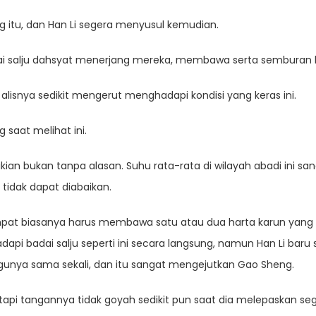
g itu, dan Han Li segera menyusul kemudian.
i salju dahsyat menerjang mereka, membawa serta semburan ke
a, alisnya sedikit mengerut menghadapi kondisi yang keras ini.
 saat melihat ini.
ian bukan tanpa alasan. Suhu rata-rata di wilayah abadi ini sa
 tidak dapat diabaikan.
empat biasanya harus membawa satu atau dua harta karun yang
i badai salju seperti ini secara langsung, namun Han Li baru sa
gunya sama sekali, dan itu sangat mengejutkan Gao Sheng.
tapi tangannya tidak goyah sedikit pun saat dia melepaskan se