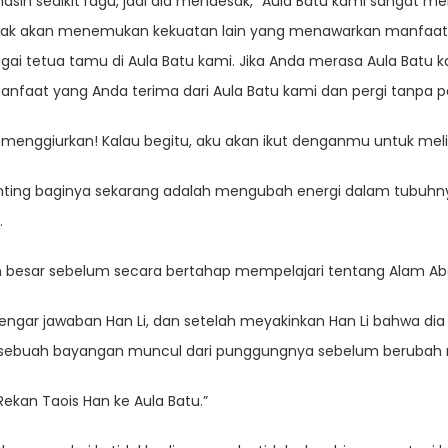
ih sedikit ragu, jadi dia mendesak, “Aula Batu kami sangat m
a tidak akan menemukan kekuatan lain yang menawarkan manfaa
agai tetua tamu di Aula Batu kami. Jika Anda merasa Aula Batu
aat yang Anda terima dari Aula Batu kami dan pergi tanpa p
at menggiurkan! Kalau begitu, aku akan ikut denganmu untuk meli
enting baginya sekarang adalah mengubah energi dalam tubuhnya
.
 besar sebelum secara bertahap mempelajari tentang Alam Abadi
gar jawaban Han Li, dan setelah meyakinkan Han Li bahwa dia 
 sebuah bayangan muncul dari punggungnya sebelum berubah m
kan Taois Han ke Aula Batu.”