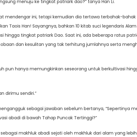
angsung menuju ke tingkat patriark dao?” tanya Han Li.
at mendengar ini, tetapi kemudian dia tertawa terbahak-bahak
an Taois Han! Sayangnya, bahkan 10 kitab suci legendaris Alam 
ingga tingkat patriark Dao. Saat ini, ada beberapa ratus patria
obaan dan kesulitan yang tak terhitung jumlahnya serta meng
mpuh pun hanya memungkinkan seseorang untuk berkultivasi hing
 dirimu sendiri.”
a mengangguk sebagai jawaban sebelum bertanya, “Sepertinya me
vasi abadi di bawah Tahap Puncak Tertinggi?”
t sebagai makhluk abadi sejati oleh makhluk dari alam yang leb