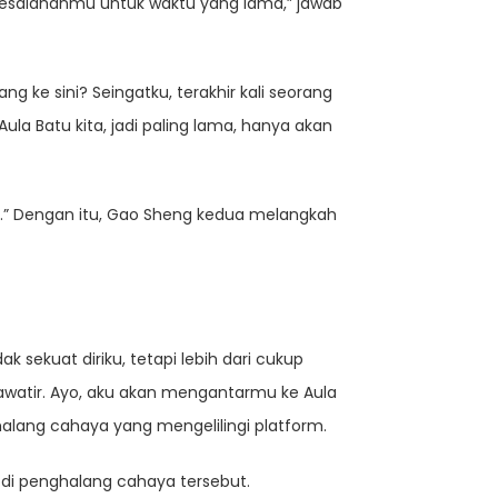
 kesalahanmu untuk waktu yang lama,” jawab
ng ke sini? Seingatku, terakhir kali seorang
la Batu kita, jadi paling lama, hanya akan
a.” Dengan itu, Gao Sheng kedua melangkah
k sekuat diriku, tetapi lebih dari cukup
hawatir. Ayo, aku akan mengantarmu ke Aula
alang cahaya yang mengelilingi platform.
 di penghalang cahaya tersebut.