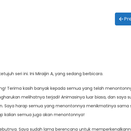
Pr
juh seri ini. Ini Miraijin A, yang sedang berbicara.
g! Terima kasih banyak kepada semua yang telah menontonnya. 
harukan melihatnya terjadi! Animasinya luar biasa, dan saya 
gkan. Saya harap semua yang menontonnya menikmatinya sama s
ap kalian semua juga akan menontonnya!
debutnya. Saya sudah lama berencana untuk memperkenalkannya ke 