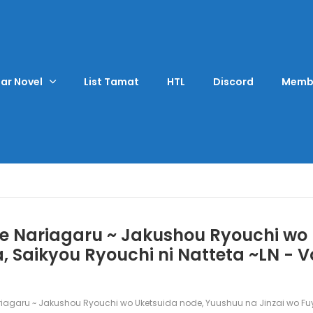
ar Novel
List Tamat
HTL
Discord
Memb
l de Nariagaru ~ Jakushou Ryouchi w
a, Saikyou Ryouchi ni Natteta ~LN - 
 Nariagaru ~ Jakushou Ryouchi wo Uketsuida node, Yuushuu na Jinzai wo Fuy