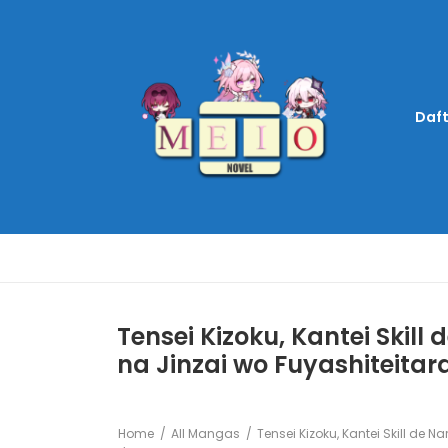
Daft
Tensei Kizoku, Kantei Skil
na Jinzai wo Fuyashiteitar
Home
All Mangas
Tensei Kizoku, Kantei Skill de