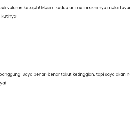
embeli volume ketujuh! Musim kedua anime ini akhirnya mulai ta
kutinya!
panggung! Saya benar-benar takut ketinggian, tapi saya akan na
ya!