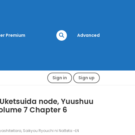
er Premium
Advanced
Sign in
Sign up
o Uketsuida node, Yuushuu
Volume 7 Chapter 6
ashiteitara, Saikyou Ryouchi ni Natteta ~LN