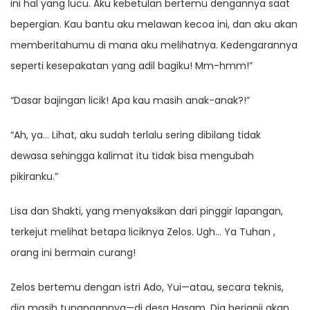
ini hal yang lucu. Aku kebetulan bertemu dengannya saat
bepergian. Kau bantu aku melawan kecoa ini, dan aku akan
memberitahumu di mana aku melihatnya. Kedengarannya
seperti kesepakatan yang adil bagiku! Mm-hmm!”
“Dasar bajingan licik! Apa kau masih anak-anak?!”
“Ah, ya… Lihat, aku sudah terlalu sering dibilang tidak
dewasa sehingga kalimat itu tidak bisa mengubah
pikiranku.”
Lisa dan Shakti, yang menyaksikan dari pinggir lapangan,
terkejut melihat betapa liciknya Zelos. Ugh… Ya Tuhan ,
orang ini bermain curang!
Zelos bertemu dengan istri Ado, Yui—atau, secara teknis,
dia masih tunangannya—di desa Hasam. Dia berjanji akan