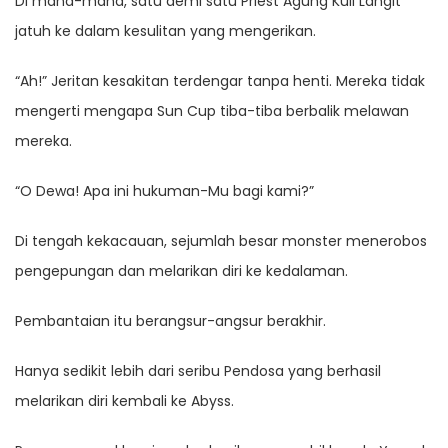
Di mana-mana, satu demi satu Priest Agung Kuil Langit
jatuh ke dalam kesulitan yang mengerikan.
“Ah!” Jeritan kesakitan terdengar tanpa henti. Mereka tidak
mengerti mengapa Sun Cup tiba-tiba berbalik melawan
mereka.
“O Dewa! Apa ini hukuman-Mu bagi kami?”
Di tengah kekacauan, sejumlah besar monster menerobos
pengepungan dan melarikan diri ke kedalaman.
Pembantaian itu berangsur-angsur berakhir.
Hanya sedikit lebih dari seribu Pendosa yang berhasil
melarikan diri kembali ke Abyss.