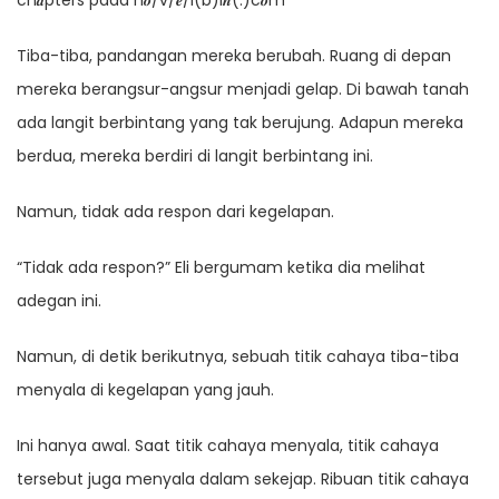
ch𝒂pters pada n𝒐/v/𝒆/l(b)i𝒏(.)c𝒐m
Tiba-tiba, pandangan mereka berubah. Ruang di depan
mereka berangsur-angsur menjadi gelap. Di bawah tanah
ada langit berbintang yang tak berujung. Adapun mereka
berdua, mereka berdiri di langit berbintang ini.
Namun, tidak ada respon dari kegelapan.
“Tidak ada respon?” Eli bergumam ketika dia melihat
adegan ini.
Namun, di detik berikutnya, sebuah titik cahaya tiba-tiba
menyala di kegelapan yang jauh.
Ini hanya awal. Saat titik cahaya menyala, titik cahaya
tersebut juga menyala dalam sekejap. Ribuan titik cahaya